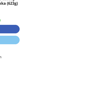
nka (623g)
)
m