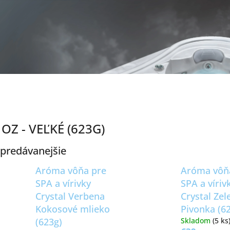
 OZ - VEĽKÉ (623G)
predávanejšie
Aróma vôňa pre
Aróma vôň
SPA a vírivky
SPA a víriv
Crystal Verbena
Crystal Zel
Kokosové mlieko
Pivonka (6
(623g)
Skladom
(5 ks