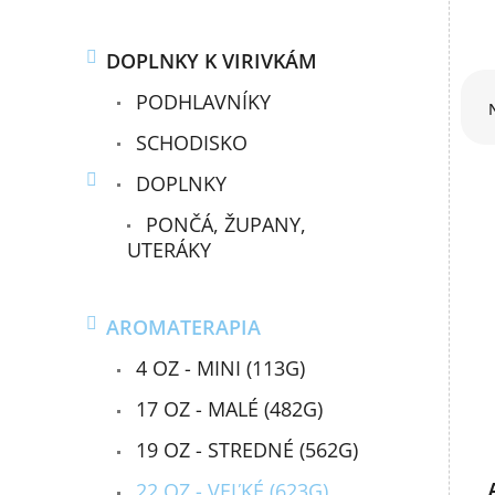
DOPLNKY K VIRIVKÁM
R
PODHLAVNÍKY
a
d
SCHODISKO
e
n
DOPLNKY
i
PONČÁ, ŽUPANY,
e
V
p
UTERÁKY
ý
r
p
o
i
d
AROMATERAPIA
s
u
p
4 OZ - MINI (113G)
k
r
t
o
17 OZ - MALÉ (482G)
o
d
v
19 OZ - STREDNÉ (562G)
u
k
22 OZ - VEĽKÉ (623G)