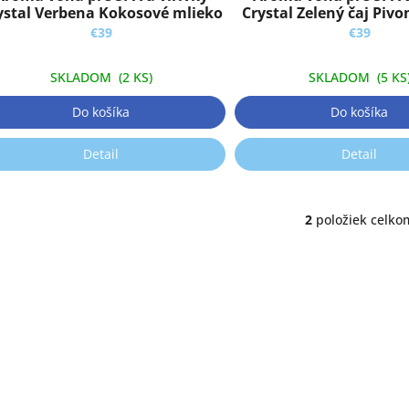
ystal Verbena Kokosové mlieko
Crystal Zelený čaj Pivo
(623g)
€39
€39
SKLADOM
(2 KS)
SKLADOM
(5 KS
Do košíka
Do košíka
Detail
Detail
2
položiek celko
O
v
l
á
d
a
c
i
e
p
r