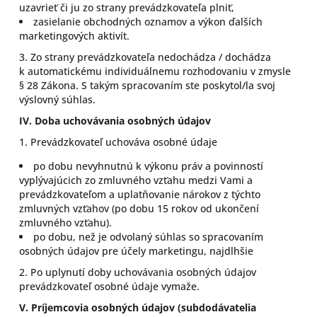
uzavrieť či ju zo strany prevádzkovateľa plniť,
zasielanie obchodných oznamov a výkon ďalších
marketingových aktivít.
3. Zo strany prevádzkovateľa nedochádza / dochádza
k automatickému individuálnemu rozhodovaniu v zmysle
§ 28 Zákona. S takým spracovaním ste poskytol/la svoj
výslovný súhlas.
IV.
Doba uchovávania osobných údajov
1. Prevádzkovateľ uchováva osobné údaje
po dobu nevyhnutnú k výkonu práv a povinností
vyplývajúcich zo zmluvného vzťahu medzi Vami a
prevádzkovateľom a uplatňovanie nárokov z týchto
zmluvných vzťahov (po dobu 15 rokov od ukončení
zmluvného vzťahu).
po dobu, než je odvolaný súhlas so spracovaním
osobných údajov pre účely marketingu, najdlhšie
2. Po uplynutí doby uchovávania osobných údajov
prevádzkovateľ osobné údaje vymaže.
V.
Príjemcovia osobných údajov (subdodávatelia