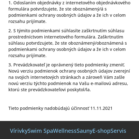
1. Odoslaním objednávky z internetového objednávkového
formulára potvrdzujete, že ste oboznámený/á s
podmienkami ochrany osobných údajov a že ich v celom
rozsahu prijímate.
2. S týmito podmienkami súhlasíte zaškrtnutím súhlasu
prostredníctvom internetového formulára. Zaškrtnutím
súhlasu potvrdzujete, že ste oboznámený/oboznámená s
podmienkami ochrany osobných údajov a že ich v celom
rozsahu prijímate.
3. Prevádzkovateľ je oprávnený tieto podmienky zmeniť.
Novú verziu podmienok ochrany osobných údajov zverejní
na svojich internetových stránkach a zároveň Vám zašle
novú verziu týchto podmienok na Vašu e-mailovú adresu,
ktorú ste prevádzkovateľovi poskytol/la.
Tieto podmienky nadobúdajú účinnosť 11.11.2021
Z
á
Vírivky
Swim Spa
Wellness
Sauny
E-shop
Servis
p