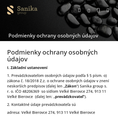
Prejsť
Nákup
na
Hľadať
Me
Prihlásenie
obsah
košík
Podmienky ochrany osobných údajov
Podmienky ochrany osobných
údajov
I.
Základní ustanovení
1. Prevádzkovateľom osobných údajov podľa § 5 písm. o)
zákona č. 18/2018 Z.z. o ochrane osobných údajov v znení
neskorších predpisov (ďalej len „
Zákon
“) Sanika group s.
r. o.
IČO 48206369 so sídlom Veľké Bierovce 274, 913 11
Veľké Bierovce (ďalej len: „
prevádzkovateľ
“).
2. Kontaktné údaje prevádzkovateľa sú
adresa: Veľké Bierovce 274, 913 11 Veľké Bierovce