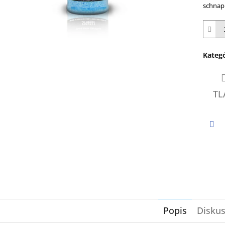
z
schnap
5
hviezd
Kategó
TL
Twi
Popis
Diskus