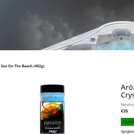
l Sex On The Beach (482g)
Aró
Cry
Priem
Neoho
hodno
€35
produ
Jednot
Skla
je
cena:
0,0
Spojeni