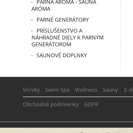
PARNÁ ARÓMA - SAUNA
ARÓMA
PARNÉ GENERÁTORY
PRÍSLUŠENSTVO A
NÁHRADNÉ DIELY K PARNÝM
GENERÁTOROM
SAUNOVÉ DOPLNKY
Z
á
Vírivky
Swim Spa
Wellness
Sauny
E-s
p
ä
Obchodné podmienky
GDPR
t
i
e
Copyright 2026
sanikaspa.sk
. Všetky práva vyhradené.