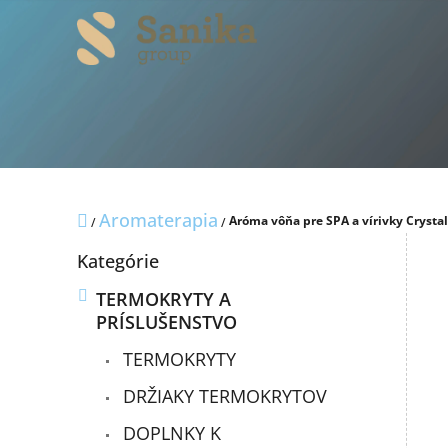
Prejsť
na
obsah
Domov
Aromaterapia
Aróma vôňa pre SPA a vírivky Crysta
/
/
B
Preskočiť
Kategórie
o
kategórie
č
TERMOKRYTY A
n
PRÍSLUŠENSTVO
ý
p
TERMOKRYTY
a
n
DRŽIAKY TERMOKRYTOV
e
DOPLNKY K
l