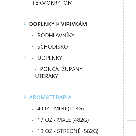
TERMOKRYTOM
DOPLNKY K VIRIVKÁM
PODHLAVNÍKY
SCHODISKO
DOPLNKY
PONČÁ, ŽUPANY,
UTERÁKY
AROMATERAPIA
4 OZ - MINI (113G)
17 OZ - MALÉ (482G)
19 OZ - STREDNÉ (562G)