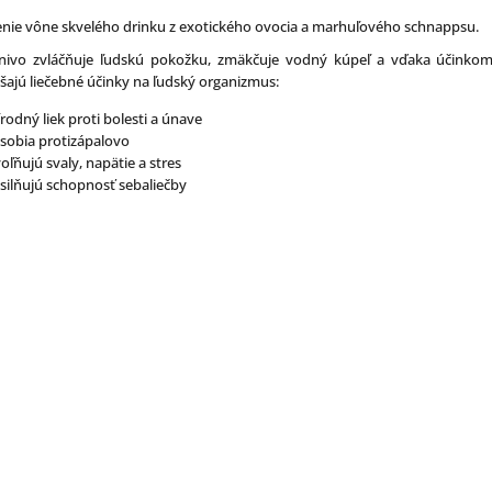
enie vône skvelého drinku z exotického ovocia a marhuľového schnappsu.
znivo zvláčňuje ľudskú pokožku, zmäkčuje vodný kúpeľ a vďaka účinkom
šajú liečebné účinky na ľudský organizmus:
írodný liek proti bolesti a únave
sobia protizápalovo
oľňujú svaly, napätie a stres
silňujú schopnosť sebaliečby