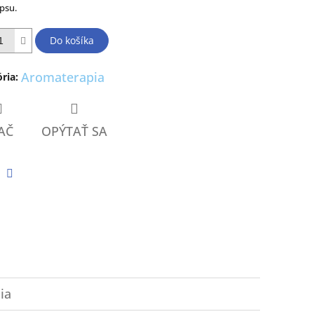
psu.
ičiek.
Do košíka
Aromaterapia
ria
:
AČ
OPÝTAŤ SA
tter
Facebook
ia