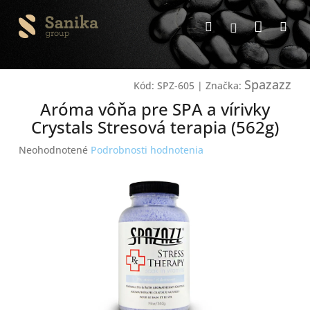
Prejsť
Nákup
na
Hľadať
Me
Prihlásenie
obsah
košík
Spazazz
Kód:
SPZ-605
|
Značka:
Aróma vôňa pre SPA a vírivky
Crystals Stresová terapia (562g)
Priemerné
Neohodnotené
Podrobnosti hodnotenia
hodnotenie
produktu
je
0,0
z
5
hviezdičiek.