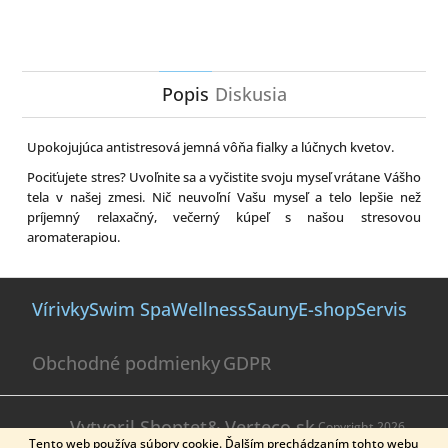
Twitter
Facebook
Popis
Diskusia
Upokojujúca antistresová jemná vôňa fialky a lúčnych kvetov.
Pociťujete stres? Uvoľnite sa a vyčistite svoju myseľ vrátane Vášho
tela v našej zmesi. Nič neuvoľní Vašu myseľ a telo lepšie než
príjemný relaxačný, večerný kúpeľ s našou stresovou
aromaterapiou.
Z
á
Vírivky
Swim Spa
Wellness
Sauny
E-shop
Servis
p
ä
Obchodné podmienky
GDPR
t
i
e
Vytvoril Shoptet
& Verteco.sk
Copyright 2026
Tento web používa súbory cookie. Ďalším prechádzaním tohto webu