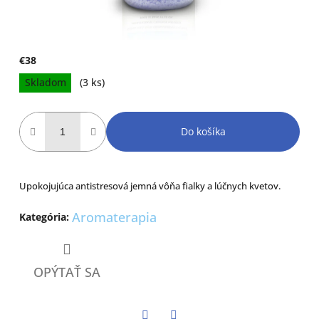
€38
Jednotková
Skladom
(3 ks)
cena:
Do košíka
Upokojujúca antistresová jemná vôňa fialky a lúčnych kvetov.
Aromaterapia
Kategória
:
OPÝTAŤ SA