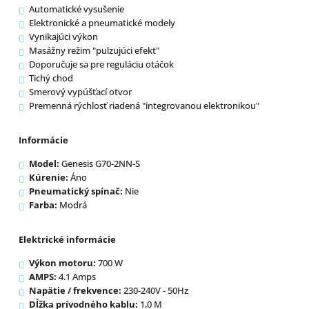
Automatické vysušenie
Elektronické a pneumatické modely
Vynikajúci výkon
Masážny režim "pulzujúci efekt"
Doporučuje sa pre reguláciu otáčok
Tichý chod
Smerový vypúšťací otvor
Premenná rýchlosť riadená "integrovanou elektronikou"
Informácie
Model:
Genesis G70-2NN-S
Kúrenie:
Áno
Pneumatický spínač:
Nie
Farba:
Modrá
Elektrické informácie
Výkon motoru:
700 W
AMPS:
4.1 Amps
Napätie / frekvence:
230-240V - 50Hz
Dĺžka prívodného kablu:
1,0 M