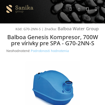
Prejsť
Nákup
na
Hľadať
Me
Prihlásenie
obsah
košík
Balboa Water Group
Kód:
G70-2NN-S
|
Značka:
Balboa Genesis Kompresor, 700W
pre vírivky pre SPA - G70-2NN-S
Priemerné
Neohodnotené
Podrobnosti hodnotenia
hodnotenie
produktu
je
0,0
z
5
hviezdičiek.