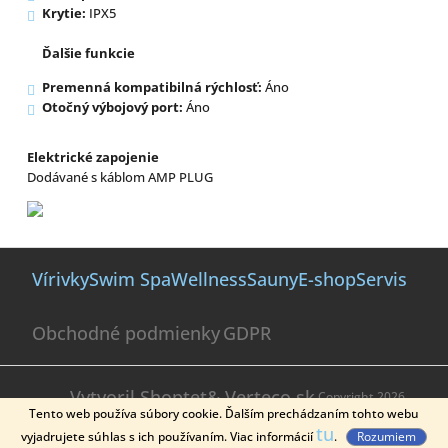
Krytie:
IPX5
Ďalšie funkcie
Premenná kompatibilná rýchlosť:
Áno
Otočný výbojový port:
Áno
Elektrické zapojenie
Dodávané s káblom AMP PLUG
Z
á
Vírivky
Swim Spa
Wellness
Sauny
E-shop
Servis
p
ä
Obchodné podmienky
GDPR
t
i
e
Vytvoril Shoptet
& Verteco.sk
Copyright 2026
Tento web používa súbory cookie. Ďalším prechádzaním tohto webu
sanikaspa.sk
. Všetky práva vyhradené.
tu
vyjadrujete súhlas s ich používaním. Viac informácií
.
Rozumiem