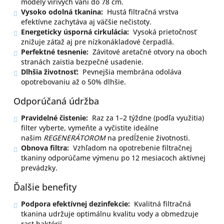
modely vírivých vaní do 78 cm.
Vysoko odolná tkanina:
Hustá filtračná vrstva
efektívne zachytáva aj väčšie nečistoty.
Energeticky úsporná cirkulácia:
Vysoká prietočnosť
znižuje záťaž aj pre nízkonákladové čerpadlá.
Perfektné tesnenie:
Závitové aretačné otvory na oboch
stranách zaistia bezpečné usadenie.
Dlhšia životnosť:
Pevnejšia membrána odoláva
opotrebovaniu až o 50% dlhšie.
Odporúčaná údržba
Pravidelné čistenie:
Raz za 1–2 týždne (podľa využitia)
filter vyberte, vymeňte a vyčistite ideálne
našim
REGENERÁTOROM
na predĺženie životnosti.
Obnova filtra:
Vzhľadom na opotrebenie filtračnej
tkaniny odporúčame výmenu po 12 mesiacoch aktívnej
prevádzky.
Ďalšie benefity
Podpora efektívnej dezinfekcie:
Kvalitná filtračná
tkanina udržuje optimálnu kvalitu vody a obmedzuje
rast baktérií.