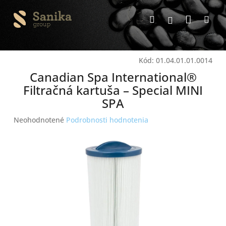
Prejsť
Nákup
na
Hľadať
Me
Prihlásenie
obsah
košík
Kód:
01.04.01.01.0014
Canadian Spa International®
Filtračná kartuša – Special MINI
SPA
Priemerné
Neohodnotené
Podrobnosti hodnotenia
hodnotenie
produktu
je
0,0
z
5
hviezdičiek.