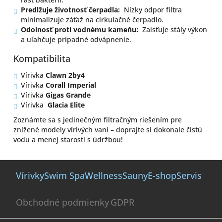
Predlžuje životnosť čerpadla:
Nízky odpor filtra
minimalizuje záťaž na cirkulačné čerpadlo.
Odolnosť proti vodnému kameňu:
Zaisťuje stály výkon
a uľahčuje prípadné odvápnenie.
Kompatibilita
Vírivka
Clawn 2by4
Vírivka
Corall Imperial
Vírivka
Gigas Grande
Vírivka
Glacia Elite
Zoznámte sa s jedinečným filtračným riešením pre
znížené modely vírivých vaní – doprajte si dokonale čistú
vodu a menej starostí s údržbou!
Z
á
Vírivky
Swim Spa
Wellness
Sauny
E-shop
Servis
p
ä
Obchodné podmienky
GDPR
t
i