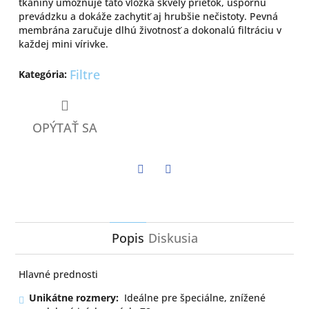
tkaniny umožňuje táto vložka skvelý prietok, úspornú
prevádzku a dokáže zachytiť aj hrubšie nečistoty. Pevná
membrána zaručuje dlhú životnosť a dokonalú filtráciu v
každej mini vírivke.
Filtre
Kategória
:
OPÝTAŤ SA
Twitter
Facebook
Popis
Diskusia
Hlavné prednosti
Unikátne rozmery:
Ideálne pre špeciálne, znížené