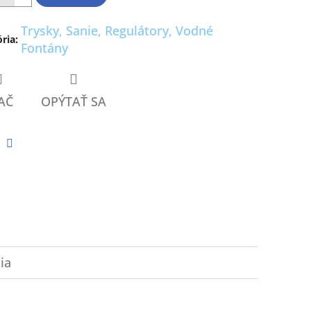
ičiek.
Trysky, Sanie, Regulátory, Vodné
ria
:
Fontány
AČ
OPÝTAŤ SA
tter
Facebook
ia