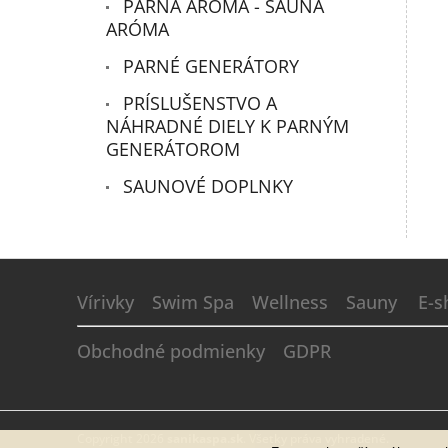
PARNÁ ARÓMA - SAUNA
ARÓMA
PARNÉ GENERÁTORY
PRÍSLUŠENSTVO A
NÁHRADNÉ DIELY K PARNÝM
GENERÁTOROM
SAUNOVÉ DOPLNKY
Z
á
Vírivky
Swim Spa
Wellness
Sauny
E-s
p
ä
Obchodné podmienky
GDPR
t
i
e
Copyright 2026
sanikaspa.sk
. Všetky práva vyhradené.