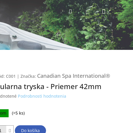
Nákupný
Hľadať
Prihlásenie
košík
Canadian Spa International®
ód:
C001
|
Značka:
kularna tryska - Priemer 42mm
erné
dnotené
Podrobnosti hodnotenia
tenie
ktu
ková
dom
(>5 ks)
Do košíka