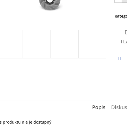
hviezd
Kategó
TL
Twi
Popis
Diskus
s produktu nie je dostupný