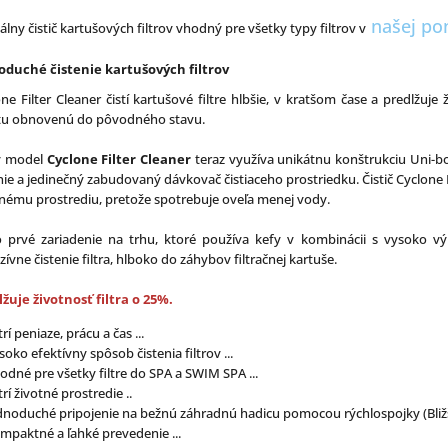
našej po
álny čistič kartušových filtrov vhodný pre všetky typy filtrov v
oduché čistenie kartušových filtrov
ne Filter Cleaner čistí kartušové filtre hlbšie, v kratšom čase a predlžuje
tu obnovenú do pôvodného stavu.
ý model
Cyclone Filter Cleaner
teraz využíva unikátnu konštrukciu Uni-bo
nie a jedinečný zabudovaný dávkovač čistiaceho prostriedku. Čistič Cyclone Fil
tnému prostrediu, pretože spotrebuje oveľa menej vody.
o prvé zariadenie na trhu, ktoré používa kefy v kombinácii s vysoko v
zívne čistenie filtra, hlboko do záhybov filtračnej kartuše.
lžuje životnosť filtra o 25%.
trí peniaze, prácu a čas ...
soko efektívny spôsob čistenia filtrov ...
odné pre všetky filtre do SPA a SWIM SPA ...
trí životné prostredie ..
dnoduché pripojenie na bežnú záhradnú hadicu pomocou rýchlospojky (Bližšie
mpaktné a ľahké prevedenie ...