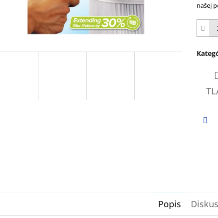
z
našej 
5
hviezd
Kategó
TL
Twi
Popis
Diskus