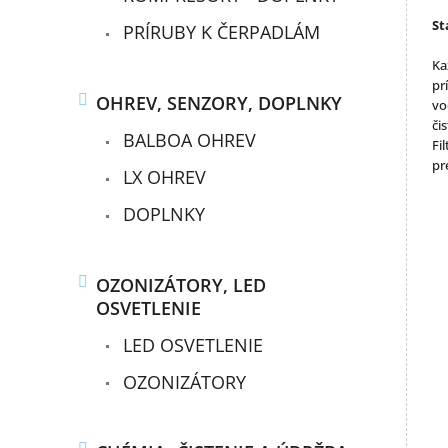
St
PRÍRUBY K ČERPADLÁM
Ka
pr
OHREV, SENZORY, DOPLNKY
vo
či
BALBOA OHREV
Fi
pr
LX OHREV
DOPLNKY
OZONIZÁTORY, LED
OSVETLENIE
LED OSVETLENIE
OZONIZÁTORY