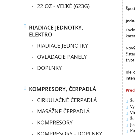
22 OZ - VEĽKÉ (623G)
Špeci
Jedn
RIADIACE JEDNOTKY,
Cyclo
ELEKTRO
kaze
RIADIACE JEDNOTKY
Nov
čiste
OVLÁDACIE PANELY
živo
DOPLNKY
Ide 
inten
KOMPRESORY, ČERPADLÁ
Pred
CIRKULAČNÉ ČERPADLÁ
Še
Vy
MASÁŽNE ČERPADLÁ
Vh
Še
KOMPRESORY
Je
Ko
KOMPRESORY - DOPLNKY