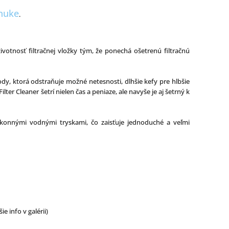
nuke
.
 životnosť filtračnej vložky tým, že ponechá ošetrenú filtračnú
dy, ktorá odstraňuje možné netesnosti, dlhšie kefy pre hlbšie
ter Cleaner šetrí nielen čas a peniaze, ale navyše je aj šetrný k
ýkonnými vodnými tryskami, čo zaisťuje jednoduché a veľmi
 info v galérii)