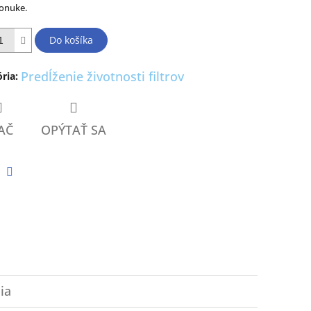
ponuke.
ičiek.
Do košíka
Predĺženie životnosti filtrov
ria
:
AČ
OPÝTAŤ SA
tter
Facebook
ia