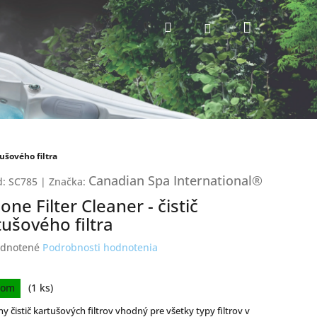
Nákupný
Hľadať
Prihlásenie
košík
tušového filtra
Canadian Spa International®
d:
SC785
|
Značka:
one Filter Cleaner - čistič
tušového filtra
erné
dnotené
Podrobnosti hodnotenia
tenie
ktu
ková
dom
(1 ks)
ny čistič kartušových filtrov vhodný pre všetky typy filtrov v