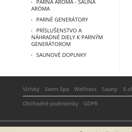
PARNÁ ARÓMA - SAUNA
ARÓMA
PARNÉ GENERÁTORY
PRÍSLUŠENSTVO A
NÁHRADNÉ DIELY K PARNÝM
GENERÁTOROM
SAUNOVÉ DOPLNKY
Z
á
Vírivky
Swim Spa
Wellness
Sauny
E-s
p
ä
Obchodné podmienky
GDPR
t
i
e
Copyright 2026
sanikaspa.sk
. Všetky práva vyhradené.