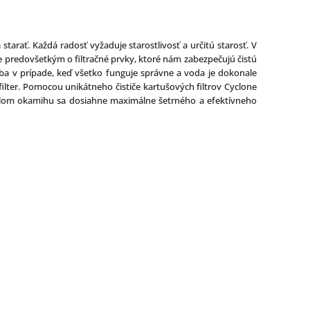
starať. Každá radosť vyžaduje starostlivosť a určitú starosť. V
e predovšetkým o filtračné prvky, ktoré nám zabezpečujú čistú
iba v prípade, keď všetko funguje správne a voda je dokonale
filter. Pomocou unikátneho čističe kartušových filtrov Cyclone
rýchlom okamihu sa dosiahne maximálne šetrného a efektívneho