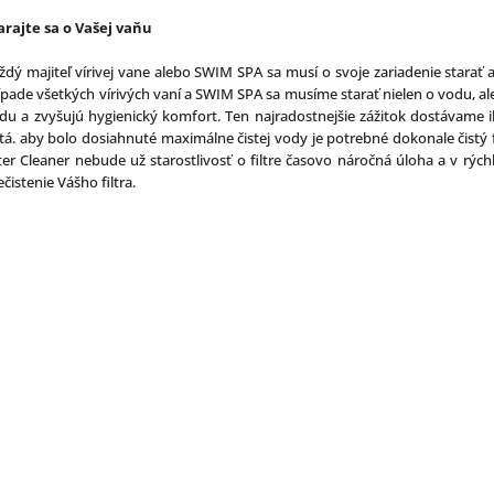
arajte sa o Vašej vaňu
ždý majiteľ vírivej vane alebo SWIM SPA sa musí o svoje zariadenie starať a 
ípade všetkých vírivých vaní a SWIM SPA sa musíme starať nielen o vodu, al
du a zvyšujú hygienický komfort. Ten najradostnejšie zážitok dostávame 
stá. aby bolo dosiahnuté maximálne čistej vody je potrebné dokonale čistý 
lter Cleaner nebude už starostlivosť o filtre časovo náročná úloha a v 
ečistenie Vášho filtra.