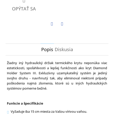
OPÝTAŤ SA
Twitter
Facebook
Popis
Diskusia
Žiadny iný hydraulický držiak termického krytu neponúka viac
estetickosti, spoľahlivosti a lepšej funkčnosti ako kryt Diamond
Holder System III. Exkluzívny uzamykateľný systém je jediný
svojho druhu - navrhnutý tak, aby eliminoval niektoré prípady
poškodenia najmä zlomenia, ktoré sú u iných hydraulických
systémov pomerne bežné.
Funkcie a špecifikácie
Vyžaduje iba 15 cm miesta za Vašou vírivou vaňou.