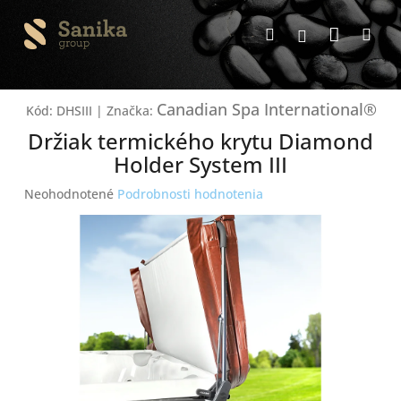
Prejsť
Nákup
na
Hľadať
Me
Prihlásenie
obsah
košík
Canadian Spa International®
Kód:
DHSIII
|
Značka:
Držiak termického krytu Diamond
Holder System III
Priemerné
Neohodnotené
Podrobnosti hodnotenia
hodnotenie
produktu
je
0,0
z
5
hviezdičiek.