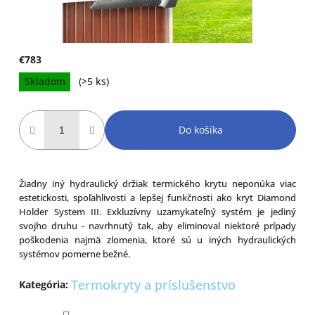
€783
Jednotková
Skladom
(>5 ks)
cena:
Do košíka
Žiadny iný hydraulický držiak termického krytu neponúka viac
estetickosti, spoľahlivosti a lepšej funkčnosti ako kryt Diamond
Holder System III. Exkluzívny uzamykateľný systém je jediný
svojho druhu - navrhnutý tak, aby eliminoval niektoré prípady
poškodenia najmä zlomenia, ktoré sú u iných hydraulických
systémov pomerne bežné.
Termokryty a príslušenstvo
Kategória
: