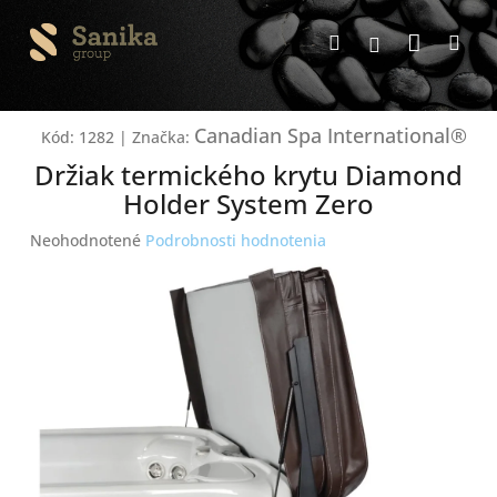
Prejsť
Nákup
na
Hľadať
Me
Prihlásenie
obsah
košík
Canadian Spa International®
Kód:
1282
|
Značka:
Držiak termického krytu Diamond
Holder System Zero
Priemerné
Neohodnotené
Podrobnosti hodnotenia
hodnotenie
produktu
je
0,0
z
5
hviezdičiek.