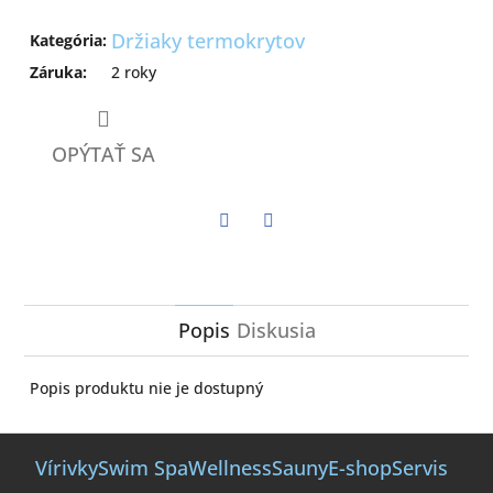
Držiaky termokrytov
Kategória
:
Záruka
:
2 roky
OPÝTAŤ SA
Twitter
Facebook
Popis
Diskusia
Popis produktu nie je dostupný
Z
á
Vírivky
Swim Spa
Wellness
Sauny
E-shop
Servis
p