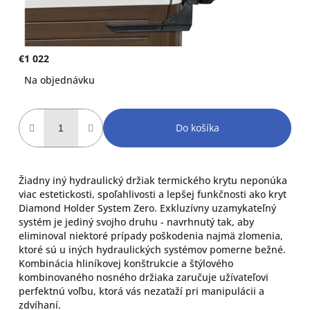
€1 022
Jednotková
Na objednávku
cena:
Do košíka
Žiadny iný hydraulický držiak termického krytu neponúka
viac estetickosti, spoľahlivosti a lepšej funkčnosti ako kryt
Diamond Holder System Zero. Exkluzívny uzamykateľný
systém je jediný svojho druhu - navrhnutý tak, aby
eliminoval niektoré prípady poškodenia najmä zlomenia,
ktoré sú u iných hydraulických systémov pomerne bežné.
Kombinácia hliníkovej konštrukcie a štýlového
kombinovaného nosného držiaka zaručuje užívateľovi
perfektnú voľbu, ktorá vás nezaťaží pri manipulácii a
zdvíhaní.