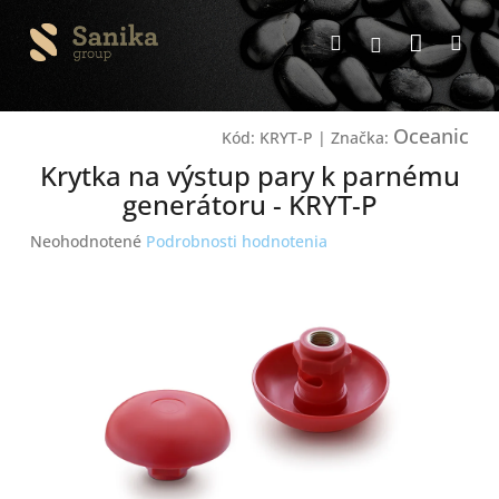
Prejsť
Nákup
na
Hľadať
Me
Prihlásenie
obsah
košík
Oceanic
Kód:
KRYT-P
|
Značka:
Krytka na výstup pary k parnému
generátoru - KRYT-P
Priemerné
Neohodnotené
Podrobnosti hodnotenia
hodnotenie
produktu
je
0,0
z
5
hviezdičiek.