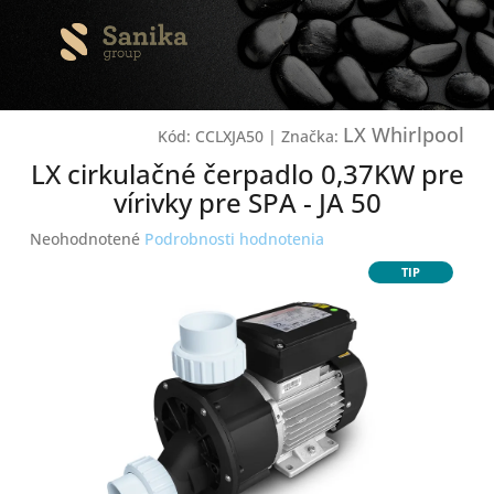
Prejsť
na
obsah
LX Whirlpool
Kód:
CCLXJA50
|
Značka:
LX cirkulačné čerpadlo 0,37KW pre
vírivky pre SPA - JA 50
Priemerné
Neohodnotené
Podrobnosti hodnotenia
hodnotenie
TIP
produktu
je
0,0
z
5
hviezdičiek.