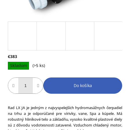
€383
Jednotková
Skladom
(>5 ks)
cena:
Do košíka
Rad LX JA je jedným z najvyspelejších hydromasážnych čerpadiel
na trhu a je odporúčané pre vírivky, vane, Spa a kúpele. Má
robustný hliníkové telo a základňu, vysoko kvalitné plastové diely
sú z dôvodu vodotesnosti zatavené. Vzduchom chladený motor,