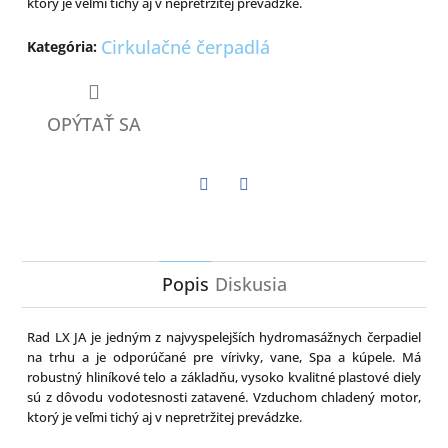
ktorý je veľmi tichý aj v nepretržitej prevádzke.
Cirkulačné čerpadlá
Kategória
:
OPÝTAŤ SA
Twitter
Facebook
Popis
Diskusia
Rad LX JA je jedným z najvyspelejších hydromasážnych čerpadiel
na trhu a je odporúčané pre vírivky, vane, Spa a kúpele. Má
robustný hliníkové telo a základňu, vysoko kvalitné plastové diely
sú z dôvodu vodotesnosti zatavené. Vzduchom chladený motor,
ktorý je veľmi tichý aj v nepretržitej prevádzke.