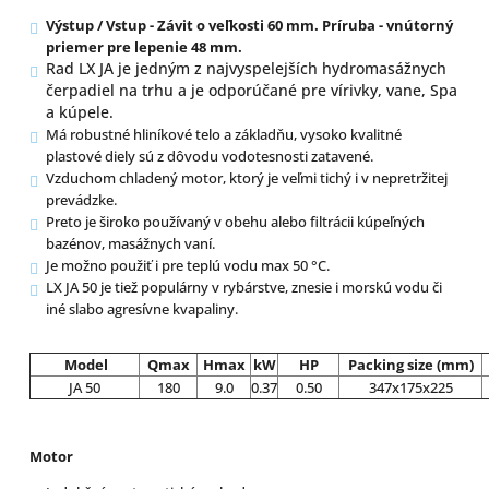
Výstup / Vstup - Závit o veľkosti 60 mm. Príruba - vnútorný
priemer pre lepenie 48 mm.
Rad LX JA je jedným z najvyspelejších hydromasážnych
čerpadiel na trhu a je odporúčané pre vírivky, vane, Spa
a kúpele.
Má robustné hliníkové telo a základňu, vysoko kvalitné
plastové diely sú z dôvodu vodotesnosti zatavené.
Vzduchom chladený motor, ktorý je veľmi tichý i v nepretržitej
prevádzke.
Preto je široko používaný v obehu alebo filtrácii kúpeľných
bazénov, masážnych vaní.
Je možno použiť i pre teplú vodu max 50 °C.
LX JA 50 je tiež populárny v rybárstve, znesie i morskú vodu či
iné slabo agresívne kvapaliny.
Model
Qmax
Hmax
kW
HP
Packing size (mm)
JA 50
180
9.0
0.37
0.50
347x175x225
Motor