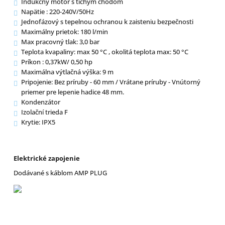
Indukčný motor s tichým chodom
Napätie : 220-240V/50Hz
Jednofázový s tepelnou ochranou k zaisteniu bezpečnosti
Maximálny prietok: 180 l/min
Max pracovný tlak: 3,0 bar
Teplota kvapaliny: max 50 °C , okolitá teplota max: 50 °C
Príkon : 0,37kW/ 0,50 hp
Maximálna výtlačná výška: 9 m
Pripojenie: Bez príruby - 60 mm / Vrátane príruby - Vnútorný
priemer pre lepenie hadice 48 mm.
Kondenzátor
Izolační trieda F
Krytie: IPX5
Elektrické zapojenie
Dodávané s káblom AMP PLUG