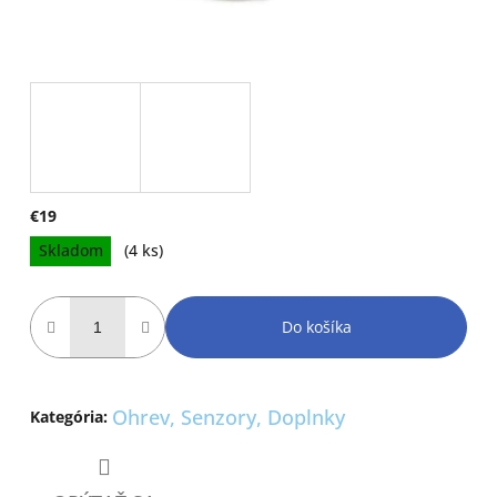
€19
Jednotková
Skladom
(4 ks)
cena:
Do košíka
Ohrev, Senzory, Doplnky
Kategória
: