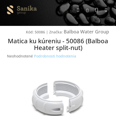
Prejsť
Nákup
na
Hľadať
Me
Prihlásenie
obsah
košík
Balboa Water Group
Kód:
50086
|
Značka:
Matica ku kúreniu - 50086 (Balboa
Heater split-nut)
Priemerné
Neohodnotené
Podrobnosti hodnotenia
hodnotenie
produktu
je
0,0
z
5
hviezdičiek.