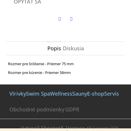
OPÝTAŤ SA
Twitter
Facebook
Popis
Diskusia
Rozmer pre šróbenie - Priemer 75 mm
Rozmer pre kúrenie - Priemer 58mm
Z
á
Vírivky
Swim Spa
Wellness
Sauny
E-shop
Servis
p
ä
Obchodné podmienky
GDPR
t
i
e
Vytvoril Shoptet
& Verteco.sk
Copyright 2026