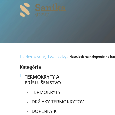
Prejsť
na
obsah
Domov
Redukcie, tvarovky
Nátrubok na nalepenie na ha
/
/
B
Preskočiť
Kategórie
o
kategórie
č
TERMOKRYTY A
n
PRÍSLUŠENSTVO
ý
p
TERMOKRYTY
a
n
DRŽIAKY TERMOKRYTOV
e
DOPLNKY K
l