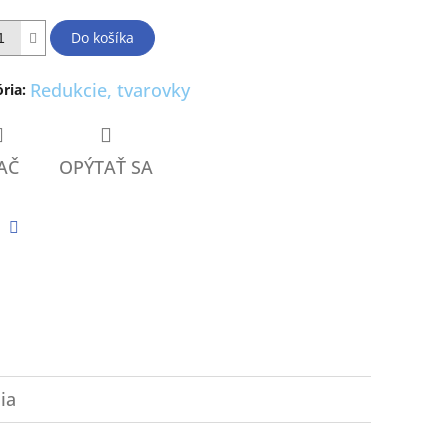
Do košíka
ičiek.
Redukcie, tvarovky
ria
:
AČ
OPÝTAŤ SA
tter
Facebook
ia