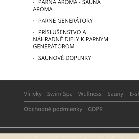
PARNÁ ARÓMA - SAUNA
ARÓMA
PARNÉ GENERÁTORY
PRÍSLUŠENSTVO A
NÁHRADNÉ DIELY K PARNÝM
GENERÁTOROM
SAUNOVÉ DOPLNKY
Z
á
Vírivky
Swim Spa
Wellness
Sauny
E-s
p
ä
Obchodné podmienky
GDPR
t
i
e
Copyright 2026
sanikaspa.sk
. Všetky práva vyhradené.