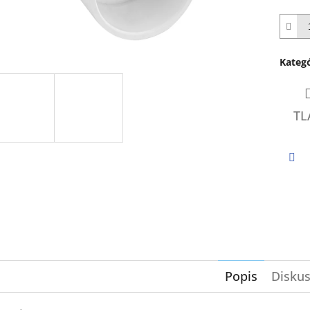
z
5
hviezd
Kategó
TL
Twi
Popis
Diskus