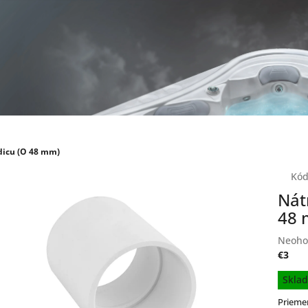
dicu (O 48 mm)
Kód
Nát
48 
Priem
Neoho
hodno
€3
produ
Jednot
Skla
je
cena:
0,0
Prieme