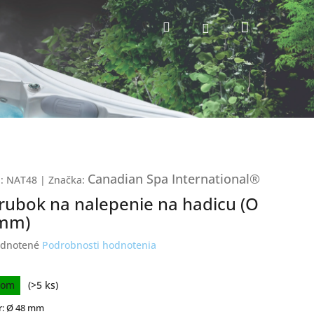
Nákupný
Hľadať
Prihlásenie
košík
Canadian Spa International®
:
NAT48
|
Značka:
rubok na nalepenie na hadicu (O
mm)
erné
dnotené
Podrobnosti hodnotenia
tenie
ktu
ková
dom
(>5 ks)
r: Ø 48 mm