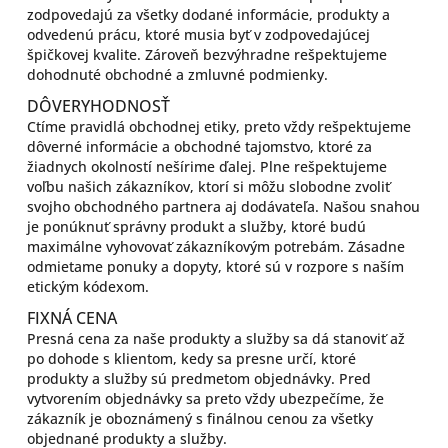
zodpovedajú za všetky dodané informácie, produkty a
odvedenú prácu, ktoré musia byť v zodpovedajúcej
špičkovej kvalite. Zároveň bezvýhradne rešpektujeme
dohodnuté obchodné a zmluvné podmienky.
DÔVERYHODNOSŤ
Ctíme pravidlá obchodnej etiky, preto vždy rešpektujeme
dôverné informácie a obchodné tajomstvo, ktoré za
žiadnych okolností nešírime ďalej. Plne rešpektujeme
voľbu našich zákazníkov, ktorí si môžu slobodne zvoliť
svojho obchodného partnera aj dodávateľa. Našou snahou
je ponúknuť správny produkt a služby, ktoré budú
maximálne vyhovovať zákazníkovým potrebám. Zásadne
odmietame ponuky a dopyty, ktoré sú v rozpore s naším
etickým kódexom.
FIXNÁ CENA
Presná cena za naše produkty a služby sa dá stanoviť až
po dohode s klientom, kedy sa presne určí, ktoré
produkty a služby sú predmetom objednávky. Pred
vytvorením objednávky sa preto vždy ubezpečíme, že
zákazník je oboznámený s finálnou cenou za všetky
objednané produkty a služby.