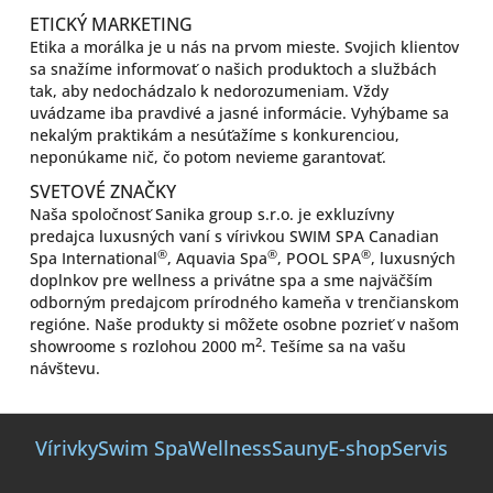
ETICKÝ MARKETING
Etika a morálka je u nás na prvom mieste. Svojich klientov
sa snažíme informovať o našich produktoch a službách
tak, aby nedochádzalo k nedorozumeniam. Vždy
uvádzame iba pravdivé a jasné informácie. Vyhýbame sa
nekalým praktikám a nesúťažíme s konkurenciou,
neponúkame nič, čo potom nevieme garantovať.
SVETOVÉ ZNAČKY
Naša spoločnosť Sanika group s.r.o. je exkluzívny
predajca luxusných vaní s vírivkou SWIM SPA Canadian
®
®
®
Spa International
, Aquavia Spa
, POOL SPA
, luxusných
doplnkov pre wellness a privátne spa a sme najväčším
odborným predajcom prírodného kameňa v trenčianskom
regióne. Naše produkty si môžete osobne pozrieť v našom
2
showroome s rozlohou 2000 m
. Tešíme sa na vašu
návštevu.
Z
á
Vírivky
Swim Spa
Wellness
Sauny
E-shop
Servis
p