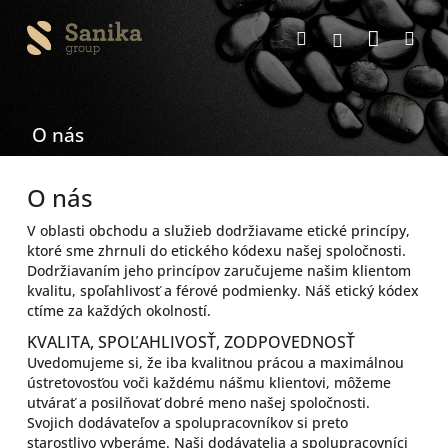
Prejsť
Nákup
na
Hľadať
Me
Prihlásenie
obsah
košík
O nás
O nás
V oblasti obchodu a služieb dodržiavame etické princípy,
ktoré sme zhrnuli do etického kódexu našej spoločnosti.
Dodržiavaním jeho princípov zaručujeme našim klientom
kvalitu, spoľahlivosť a férové podmienky. Náš etický kódex
ctíme za každých okolností.
KVALITA, SPOĽAHLIVOSŤ, ZODPOVEDNOSŤ
Uvedomujeme si, že iba kvalitnou prácou a maximálnou
ústretovosťou voči každému nášmu klientovi, môžeme
utvárať a posilňovať dobré meno našej spoločnosti.
Svojich dodávateľov a spolupracovníkov si preto
starostlivo vyberáme. Naši dodávatelia a spolupracovníci