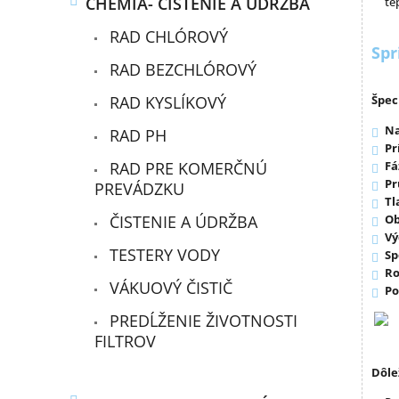
CHÉMIA- ČISTENIE A ÚDRŽBA
te
RAD CHLÓROVÝ
Spr
RAD BEZCHLÓROVÝ
RAD KYSLÍKOVÝ
Špec
Na
RAD PH
Pr
RAD PRE KOMERČNÚ
Fá
Pr
PREVÁDZKU
Tl
ČISTENIE A ÚDRŽBA
Ob
Vý
TESTERY VODY
Sp
Ro
VÁKUOVÝ ČISTIČ
Po
PREDĹŽENIE ŽIVOTNOSTI
FILTROV
Dôle