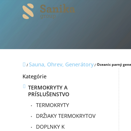
Prejsť
na
obsah
Domov
Sauna, Ohrev, Generátory
Oceanic parný gene
/
/
B
Preskočiť
Kategórie
o
kategórie
č
TERMOKRYTY A
n
PRÍSLUŠENSTVO
ý
p
TERMOKRYTY
a
n
DRŽIAKY TERMOKRYTOV
e
DOPLNKY K
l