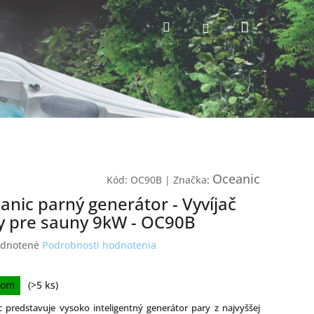
Nákupný
Hľadať
Prihlásenie
košík
Oceanic
Kód:
OC90B
|
Značka:
anic parný generátor - Vyvíjač
y pre sauny 9kW - OC90B
erné
dnotené
Podrobnosti hodnotenia
tenie
ktu
ková
dom
(>5 ks)
 predstavuje vysoko inteligentný generátor pary z najvyššej