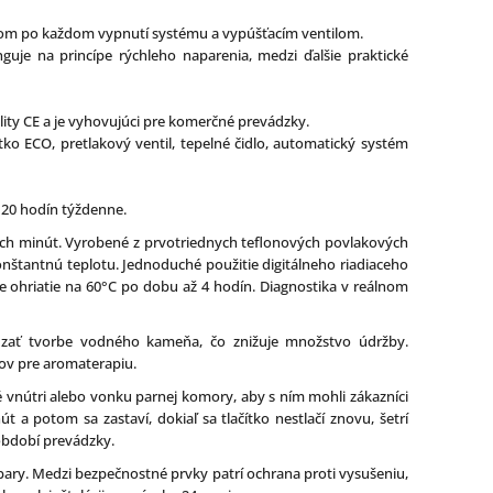
mom po každom vypnutí systému a vypúšťacím ventilom.
nguje na princípe rýchleho naparenia, medzi ďalšie praktické
ity CE a je vyhovujúci pre komerčné prevádzky.
tko ECO, pretlakový ventil, tepelné čidlo, automatický systém
20 hodín týždenne.
ch minút. Vyrobené z prvotriednych teflonových povlakových
nštantnú teplotu. Jednoduché použitie digitálneho riadiaceho
ne ohriatie na 60°C po dobu až 4 hodín. Diagnostika v reálnom
dzať tvorbe vodného kameňa, čo znižuje množstvo údržby.
jov pre aromaterapiu.
vnútri alebo vonku parnej komory, aby s ním mohli zákazníci
a potom sa zastaví, dokiaľ sa tlačítko nestlačí znovu, šetrí
 období prevádzky.
ary. Medzi bezpečnostné prvky patrí ochrana proti vysušeniu,