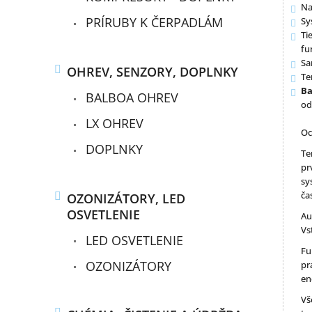
Na
PRÍRUBY K ČERPADLÁM
Sy
Ti
fu
Sa
OHREV, SENZORY, DOPLNKY
Te
Ba
BALBOA OHREV
od
LX OHREV
Oc
DOPLNKY
Te
pr
sy
ča
OZONIZÁTORY, LED
OSVETLENIE
Au
Vs
LED OSVETLENIE
Fu
OZONIZÁTORY
pr
en
Vš