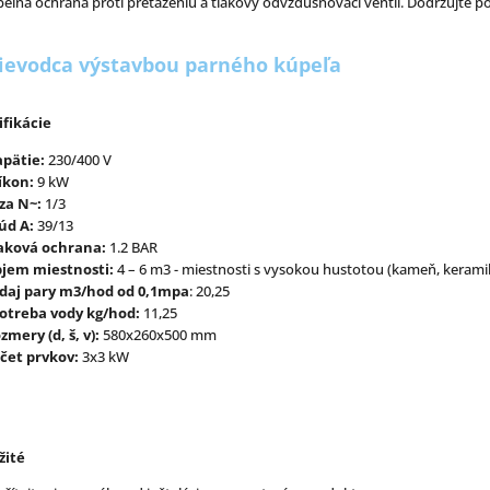
pelná ochrana proti preťaženiu a tlakový odvzdušňovací ventil. Dodržujte po
ievodca výstavbou parného kúpeľa
ifikácie
pätie:
230/400 V
íkon:
9 kW
za N~:
1/3
úd A:
39/13
aková ochrana:
1.2 BAR
jem miestnosti:
4 – 6 m3 - miestnosti s vysokou hustotou (kameň, keramik
daj pary m3/hod od 0,1mpa
: 20,25
otreba vody kg/hod:
11,25
zmery (d, š, v):
580x260x500 mm
čet prvkov:
3x3 kW
žité