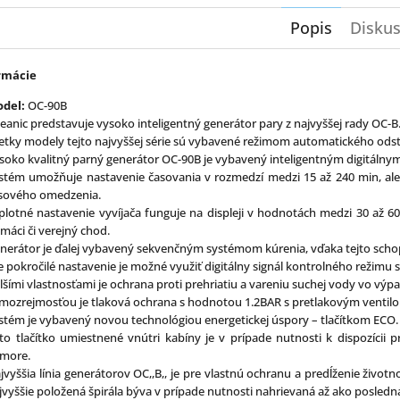
Popis
Diskus
rmácie
del:
OC-90B
eanic predstavuje vysoko inteligentný generátor pary z najvyššej rady OC-B
etky modely tejto najvyššej série sú vybavené režimom automatického od
soko kvalitný parný generátor OC-90B je vybavený inteligentným digitálny
stém umožňuje nastavenie časovania v rozmedzí medzi 15 až 240 min, ale
sového omedzenia.
plotné nastavenie vyvíjača funguje na displeji v hodnotách medzi 30 až 6
máci či verejný chod.
nerátor je ďalej vybavený sekvenčným systémom kúrenia, vďaka tejto schop
e pokročilé nastavenie je možné využiť digitálny signál kontrolného režimu 
lšími vlastnosťami je ochrana proti prehriatiu a vareniu suchej vody vo výpa
mozrejmosťou je tlaková ochrana s hodnotou 1.2BAR s pretlakovým ventil
stém je vybavený novou technológiou energetickej úspory – tlačítkom ECO.
to tlačítko umiestnené vnútri kabíny je v prípade nutnosti k dispozícii 
more.
jvyššia línia generátorov OC,,B,, je pre vlastnú ochranu a predĺženie živo
jvyššie položená špirála býva v prípade nutnosti nahrievaná až ako posledn