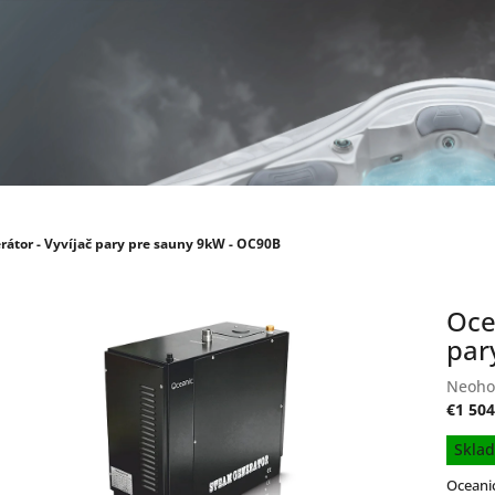
rátor - Vyvíjač pary pre sauny 9kW - OC90B
Oce
par
Priem
Neoho
hodno
€1 504
produ
Jednot
Skla
je
cena:
0,0
Oceanic