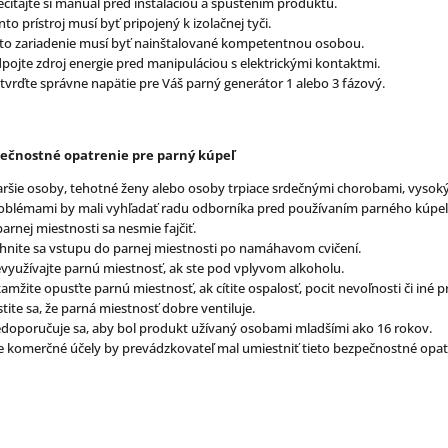
ečítajte si manuál pred inštaláciou a spustením produktu.
nto prístroj musí byť pripojený k izolačnej tyči.
to zariadenie musí byť nainštalované kompetentnou osobou.
pojte zdroj energie pred manipuláciou s elektrickými kontaktmi.
tvrďte správne napätie pre Váš parný generátor 1 alebo 3 fázový.
ečnostné opatrenie pre parný kúpeľ
aršie osoby, tehotné ženy alebo osoby trpiace srdečnými chorobami, vyso
oblémami by mali vyhľadať radu odborníka pred používaním parného kúpeľ
parnej miestnosti sa nesmie fajčiť.
hnite sa vstupu do parnej miestnosti po namáhavom cvičení.
využívajte parnú miestnosť, ak ste pod vplyvom alkoholu.
amžite opusťte parnú miestnosť, ak cítite ospalosť, pocit nevoľnosti či iné 
stite sa, že parná miestnosť dobre ventiluje.
doporučuje sa, aby bol produkt užívaný osobami mladšími ako 16 rokov.
e komerčné účely by prevádzkovateľ mal umiestniť tieto bezpečnostné opatr