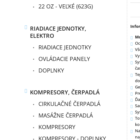
22 OZ - VEĽKÉ (623G)
Info
RIADIACE JEDNOTKY,
ELEKTRO
Mo
Oc
RIADIACE JEDNOTKY
Vš
Vy
OVLÁDACIE PANELY
Sy
ča
DOPLNKY
Te
do
Ge
KOMPRESORY, ČERPADLÁ
Pr
Ďa
CIRKULAČNÉ ČERPADLÁ
Sa
Sy
MASÁŽNE ČERPADLÁ
To
ko
KOMPRESORY
Na
na
KOMPRESORY - DOPLNKY