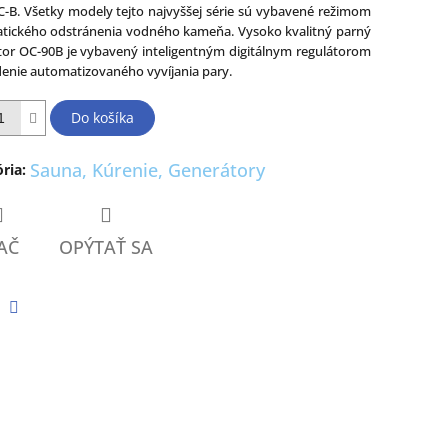
-B. Všetky modely tejto najvyššej série sú vybavené režimom
tického odstránenia vodného kameňa. Vysoko kvalitný parný
ičiek.
tor OC-90B je vybavený inteligentným digitálnym regulátorom
denie automatizovaného vyvíjania pary.
Do košíka
Sauna, Kúrenie, Generátory
ria
:
AČ
OPÝTAŤ SA
tter
Facebook