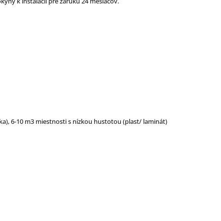
kyny k inštalácii pre záruku 24 mesiacov.
a), 6-10 m3 miestnosti s nízkou hustotou (plast/ laminát)