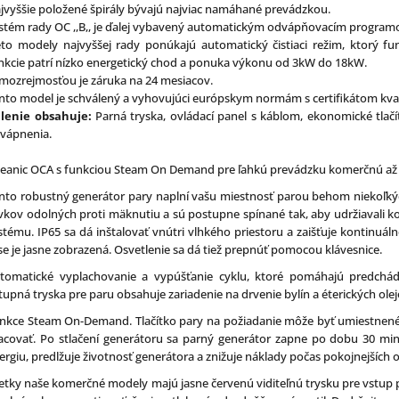
jvyššie položené špirály bývajú najviac namáhané prevádzkou.
stém rady OC ,,B,, je ďalej vybavený automatickým odvápňovacím progra
eto modely najvyššej rady ponúkajú automatický čistiaci režim, ktorý fu
nkcie patrí nízko energetický chod a ponuka výkonu od 3kW do 18kW.
mozrejmosťou je záruka na 24 mesiacov.
nto model je schválený a vyhovujúci európskym normám s certifikátom kval
lenie obsahuje:
Parná tryska, ovládací panel s káblom, ekonomické tlačí
vápnenia.
eanic OCA s funkciou Steam On Demand pre ľahkú prevádzku komerčnú až 
nto robustný generátor pary naplní vašu miestnosť parou behom niekoľký
vkov odolných proti mäknutiu a sú postupne spínané tak, aby udržiavali ko
stému. IP65 sa dá inštalovať vnútri vlhkého priestoru a zaišťuje kontinuál
se je jasne zobrazená. Osvetlenie sa dá tiež prepnúť pomocou klávesnice.
tomatické vyplachovanie a vypúšťanie cyklu, ktoré pomáhajú predchá
tupná tryska pre paru obsahuje zariadenie na drvenie bylín a éterických ole
nkce Steam On-Demand. Tlačítko pary na požiadanie môže byť umiestnené 
acovať. Po stlačení generátoru sa parný generátor zapne po dobu 30 minút 
ergiu, predlžuje životnosť generátora a znižuje náklady počas pokojnejších
etky naše komerčné modely majú jasne červenú viditeľnú trysku pre vstup p