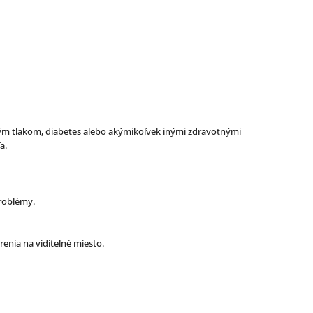
kým tlakom, diabetes alebo akýmikoľvek inými zdravotnými
a.
problémy.
enia na viditeľné miesto.