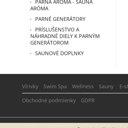
PARNÁ ARÓMA - SAUNA
ARÓMA
PARNÉ GENERÁTORY
PRÍSLUŠENSTVO A
NÁHRADNÉ DIELY K PARNÝM
GENERÁTOROM
SAUNOVÉ DOPLNKY
Z
á
Vírivky
Swim Spa
Wellness
Sauny
E-s
p
ä
Obchodné podmienky
GDPR
t
i
e
Copyright 2026
sanikaspa.sk
. Všetky práva vyhradené.