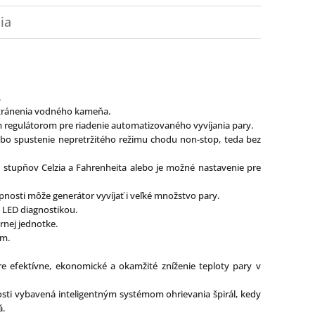
ia
.
stránenia vodného kameňa.
m regulátorom pre riadenie automatizovaného vyvíjania pary.
bo spustenie nepretržitého režimu chodu non-stop, teda bez
0 stupňov Celzia a Fahrenheita alebo je možné nastavenie pre
nosti môže generátor vyvíjať i veľké množstvo pary.
s LED diagnostikou.
rnej jednotke.
om.
pre efektívne, ekonomické a okamžité zníženie teploty pary v
tnosti vybavená inteligentným systémom ohrievania špirál, kedy
á.