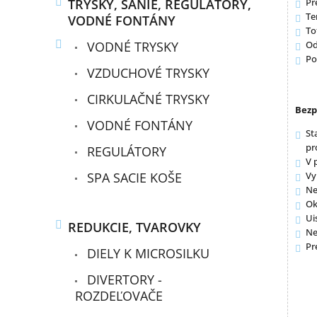
TRYSKY, SANIE, REGULÁTORY,
Pr
Te
VODNÉ FONTÁNY
To
VODNÉ TRYSKY
Od
Po
VZDUCHOVÉ TRYSKY
CIRKULAČNÉ TRYSKY
Bezp
VODNÉ FONTÁNY
St
pr
REGULÁTORY
V 
SPA SACIE KOŠE
Vy
Ne
Ok
Ui
REDUKCIE, TVAROVKY
Ne
Pr
DIELY K MICROSILKU
DIVERTORY -
ROZDEĽOVAČE