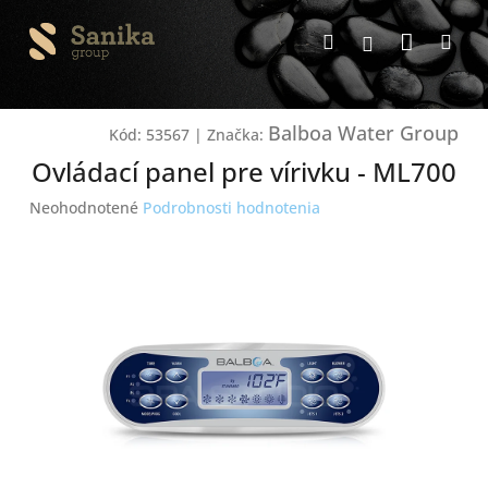
Prejsť
Nákup
na
Hľadať
Me
Prihlásenie
obsah
košík
Balboa Water Group
Kód:
53567
|
Značka:
Ovládací panel pre vírivku - ML700
Priemerné
Neohodnotené
Podrobnosti hodnotenia
hodnotenie
produktu
je
0,0
z
5
hviezdičiek.