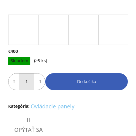
€400
Jednotková
Skladom
(>5 ks)
cena:
Do košíka
Ovládacie panely
Kategória
:
OPÝTAŤ SA