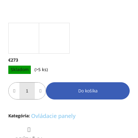
€273
Jednotková
Skladom
(>5 ks)
cena:
Do košíka
Ovládacie panely
Kategória
: