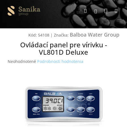
Prejsť
Nákup
na
Hľadať
Me
Prihlásenie
obsah
košík
Balboa Water Group
Kód:
54108
|
Značka:
Ovládací panel pre vírivku -
VL801D Deluxe
Priemerné
Neohodnotené
Podrobnosti hodnotenia
hodnotenie
produktu
je
0,0
z
5
hviezdičiek.