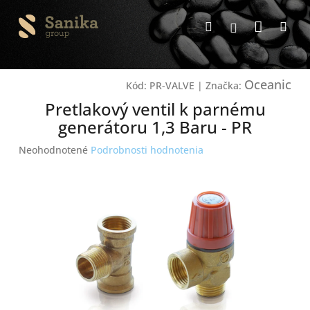
Prejsť
Nákup
na
Hľadať
Me
Prihlásenie
obsah
košík
Oceanic
Kód:
PR-VALVE
|
Značka:
Pretlakový ventil k parnému
generátoru 1,3 Baru - PR
Priemerné
Neohodnotené
Podrobnosti hodnotenia
hodnotenie
produktu
je
0,0
z
5
hviezdičiek.