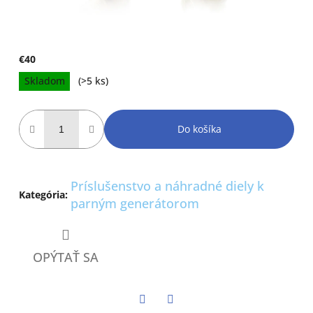
€40
Jednotková
Skladom
(>5 ks)
cena:
Do košíka
Príslušenstvo a náhradné diely k
Kategória
:
parným generátorom
OPÝTAŤ SA