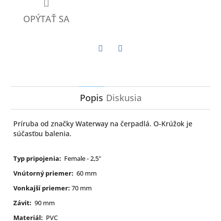
OPÝTAŤ SA
Twitter
Facebook
Popis
Diskusia
Príruba od značky Waterway na čerpadlá. O-Krúžok je
súčasťou balenia.
Typ pripojenia:
Female - 2,5"
Vnútorný priemer:
60 mm
Vonkajší priemer:
70 mm
Závit:
90 mm
Materiál:
PVC