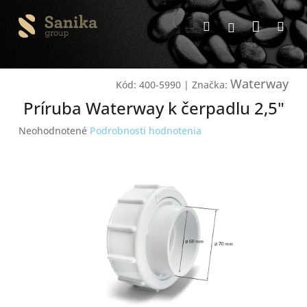
Prejsť
Nákup
na
Hľadať
Me
Prihlásenie
obsah
košík
Waterway
Kód:
400-5990
|
Značka:
Príruba Waterway k čerpadlu 2,5"
Priemerné
Neohodnotené
Podrobnosti hodnotenia
hodnotenie
produktu
je
0,0
z
5
hviezdičiek.