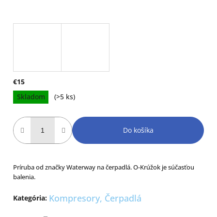
€15
Jednotková
Skladom
(>5 ks)
cena:
Do košíka
Príruba od značky Waterway na čerpadlá. O-Krúžok je súčasťou
balenia.
Kompresory, Čerpadlá
Kategória
: