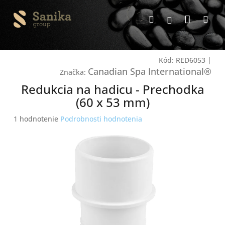
Prejsť
Nákup
na
Hľadať
Me
Prihlásenie
obsah
košík
Kód:
RED6053
|
Canadian Spa International®
Značka:
Redukcia na hadicu - Prechodka
(60 x 53 mm)
Priemerné
1 hodnotenie
Podrobnosti hodnotenia
hodnotenie
produktu
je
5,0
z
5
hviezdičiek.