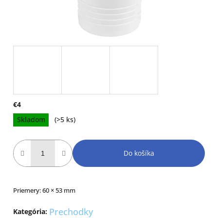
€4
Jednotková
Skladom
(>5 ks)
cena:
Do košíka
Priemery: 60 × 53 mm
Prechodky
Kategória
: