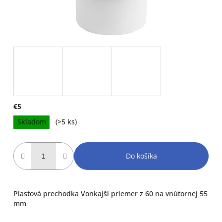
€5
Jednotková
Skladom
(>5 ks)
cena:
Do košíka
Plastová prechodka Vonkajší priemer z 60 na vnútornej 55
mm