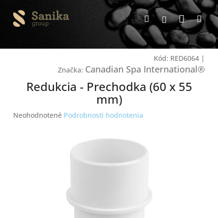
Prejsť
Nákup
na
Hľadať
Me
Prihlásenie
obsah
košík
Kód:
RED6064
|
Canadian Spa International®
Značka:
Redukcia - Prechodka (60 x 55
mm)
Priemerné
Neohodnotené
Podrobnosti hodnotenia
hodnotenie
produktu
je
0,0
z
5
hviezdičiek.