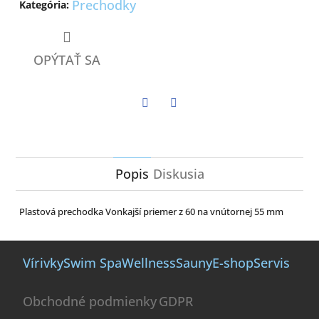
Prechodky
Kategória
:
OPÝTAŤ SA
Twitter
Facebook
Popis
Diskusia
Plastová prechodka Vonkajší priemer z 60 na vnútornej 55 mm
Z
á
Vírivky
Swim Spa
Wellness
Sauny
E-shop
Servis
p
ä
Obchodné podmienky
GDPR
t