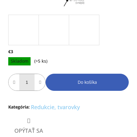
€3
Jednotková
Skladom
(>5 ks)
cena:
Do košíka
Redukcie, tvarovky
Kategória
:
OPÝTAŤ SA