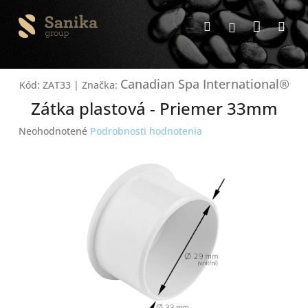
Prejsť
Nákup
na
Hľadať
Me
Prihlásenie
obsah
košík
Canadian Spa International®
Kód:
ZAT33
|
Značka:
Zátka plastová - Priemer 33mm
Priemerné
Neohodnotené
Podrobnosti hodnotenia
hodnotenie
produktu
je
0,0
z
5
hviezdičiek.