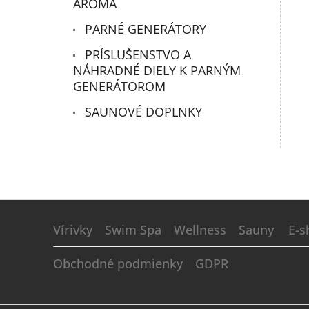
ARÓMA
PARNÉ GENERÁTORY
PRÍSLUŠENSTVO A
NÁHRADNÉ DIELY K PARNÝM
GENERÁTOROM
SAUNOVÉ DOPLNKY
Z
á
Vírivky
Swim Spa
Wellness
Sauny
E-s
p
ä
Obchodné podmienky
GDPR
t
i
e