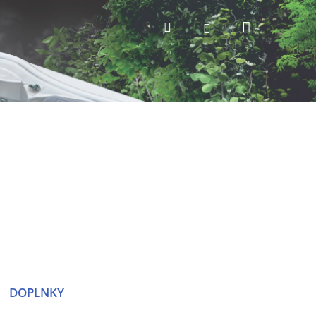
Nákupný
Hľadať
Prihlásenie
košík
DOPLNKY