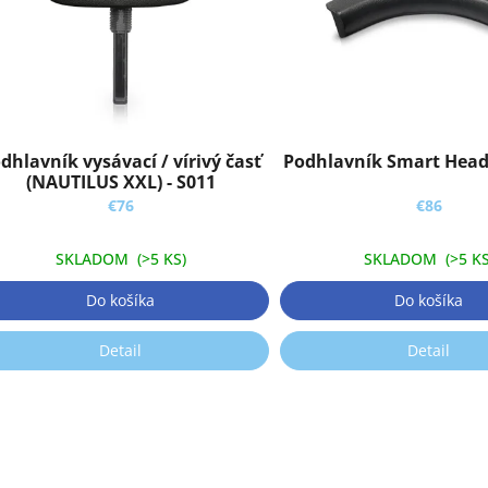
dhlavník vysávací / vírivý časť
Podhlavník Smart Head
(NAUTILUS XXL) - S011
€76
€86
SKLADOM
(>5 KS)
SKLADOM
(>5 KS
Do košíka
Do košíka
Detail
Detail