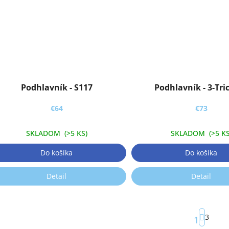
Podhlavník - S117
Podhlavník - 3-Tri
€64
€73
SKLADOM
(>5 KS)
SKLADOM
(>5 KS
Do košíka
Do košíka
Detail
Detail
S
3
1
t
r