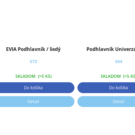
EVIA Podhlavník / šedý
Podhlavník Univerzá
€73
€64
SKLADOM
(>5 KS)
SKLADOM
(>5 KS
Do košíka
Do košíka
Detail
Detail