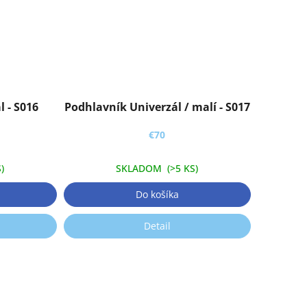
 - S016
Podhlavník Univerzál / malí - S017
€70
)
SKLADOM
(>5 KS)
Do košíka
Detail