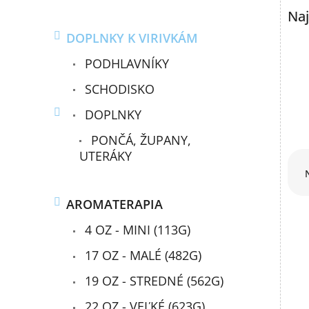
Naj
DOPLNKY K VIRIVKÁM
PODHLAVNÍKY
SCHODISKO
DOPLNKY
PONČÁ, ŽUPANY,
R
UTERÁKY
a
d
e
AROMATERAPIA
n
4 OZ - MINI (113G)
i
e
V
17 OZ - MALÉ (482G)
p
ý
r
19 OZ - STREDNÉ (562G)
p
o
i
d
22 OZ - VEĽKÉ (623G)