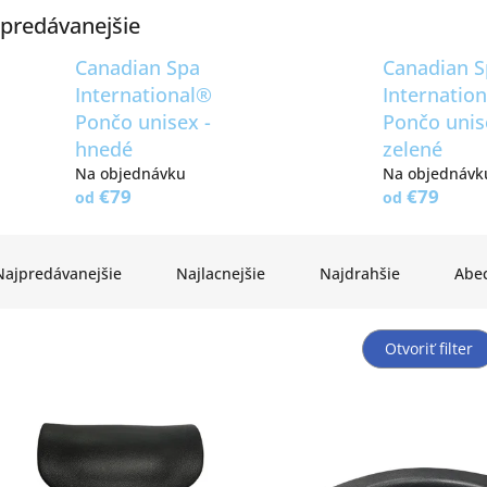
predávanejšie
Canadian Spa
Canadian 
International®
Internatio
Pončo unisex -
Pončo unis
hnedé
zelené
Na objednávku
Na objednávk
€79
€79
od
od
Najpredávanejšie
Najlacnejšie
Najdrahšie
Abe
Otvoriť filter