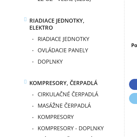
s
u
p
k
r
t
RIADIACE JEDNOTKY,
o
o
ELEKTRO
d
v
u
RIADIACE JEDNOTKY
k
Po
t
OVLÁDACIE PANELY
o
DOPLNKY
v
KOMPRESORY, ČERPADLÁ
CIRKULAČNÉ ČERPADLÁ
MASÁŽNE ČERPADLÁ
KOMPRESORY
KOMPRESORY - DOPLNKY