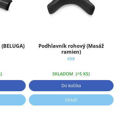
 (BELUGA)
Podhlavník rohový (Masáž
ramien)
€68
)
SKLADOM
(>5 KS)
Do košíka
Detail