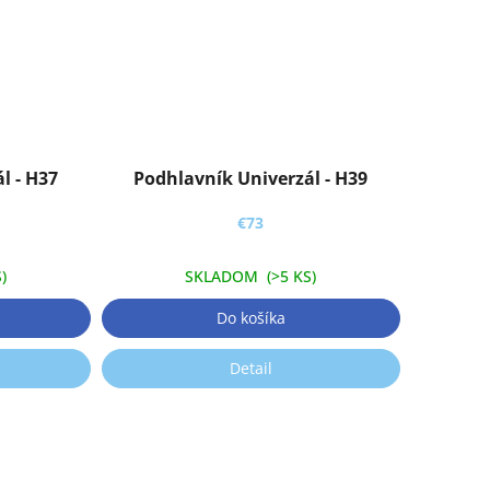
l - H37
Podhlavník Univerzál - H39
€73
)
SKLADOM
(>5 KS)
Do košíka
Detail