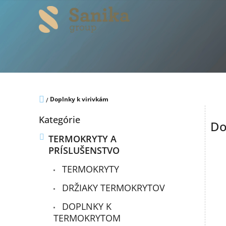
Prejsť
na
obsah
Domov
Doplnky k virivkám
/
B
Preskočiť
Kategórie
o
Do
kategórie
č
TERMOKRYTY A
n
PRÍSLUŠENSTVO
ý
p
TERMOKRYTY
a
n
DRŽIAKY TERMOKRYTOV
e
DOPLNKY K
l
TERMOKRYTOM