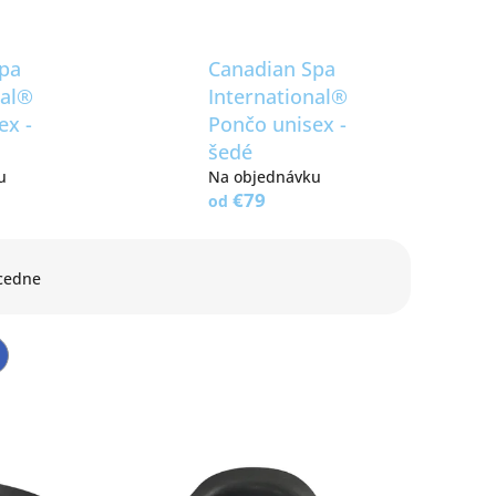
Spa
Canadian Spa
nal®
International®
ex -
Pončo unisex -
šedé
u
Na objednávku
€79
od
cedne