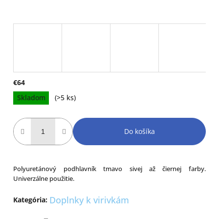
€64
Jednotková
Skladom
(>5 ks)
cena:
Do košíka
Polyuretánový podhlavník tmavo sivej až čiernej farby.
Univerzálne použitie.
Doplnky k virivkám
Kategória
: