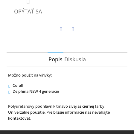
OPÝTAŤ SA
Twitter
Facebook
Popis
Diskusia
Možno použiť na vírivky:
Corall
Delphina NEW 4 generácie
Polyuretánový podhlavník tmavo sivej až čiernej farby.
Univerzálne použitie. Pre bližšie informácie nás neváhajte
kontaktovať.
Z