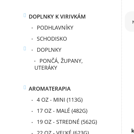
R
DOPLNKY K VIRIVKÁM
a
d
PODHLAVNÍKY
e
SCHODISKO
n
i
DOPLNKY
e
V
p
PONČÁ, ŽUPANY,
ý
r
UTERÁKY
p
o
i
d
s
u
AROMATERAPIA
p
k
r
t
4 OZ - MINI (113G)
o
o
d
17 OZ - MALÉ (482G)
v
u
19 OZ - STREDNÉ (562G)
k
t
k
22 OZ - VEĽKÉ (623G)