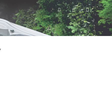
Nákupný
Hľadať
Prihlásenie
košík
y