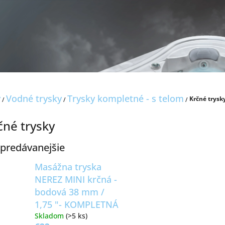
y
Vodné trysky
Trysky kompletné - s telom
Krčné trysk
/
/
/
čné trysky
predávanejšie
Masážna tryska
NEREZ MINI krčná -
bodová 38 mm /
1,75 "- KOMPLETNÁ
Skladom
(>5 ks)