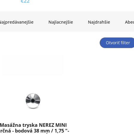
€22
Najpredávanejšie
Najlacnejšie
Najdrahšie
Abe
Otvoriť filter
Masážna tryska NEREZ MINI
rčná - bodová 38 mm / 1,75 "-