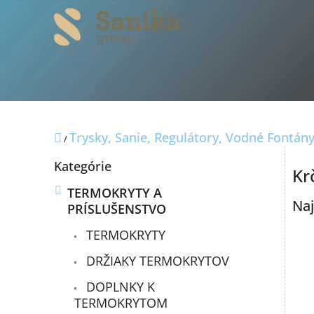
Prejsť
na
obsah
Domov
Trysky, Sanie, Regulátory, Vodné Fontán
/
B
Preskočiť
Kategórie
o
Kr
kategórie
č
TERMOKRYTY A
n
Naj
PRÍSLUŠENSTVO
ý
p
TERMOKRYTY
a
n
DRŽIAKY TERMOKRYTOV
e
DOPLNKY K
l
TERMOKRYTOM