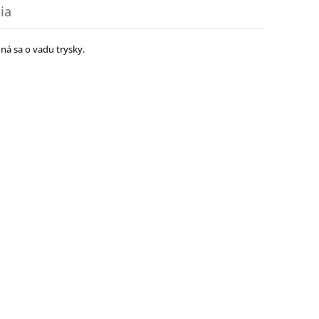
ia
dná sa o vadu trysky.