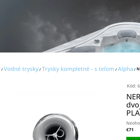
y
Vodné trysky
Trysky kompletné - s telom
Alpha
N
/
/
/
/
Kód:
6
NER
dvo
PLA
Priem
Neoho
hodno
€71
produ
Jednot