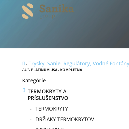
Prejsť
na
obsah
Domov
Trysky, Sanie, Regulátory, Vodné Fontán
/
/ 4 "- PLATINUM USA - KOMPLETNÁ
B
Preskočiť
Kategórie
o
kategórie
č
TERMOKRYTY A
n
PRÍSLUŠENSTVO
ý
p
TERMOKRYTY
a
n
DRŽIAKY TERMOKRYTOV
e