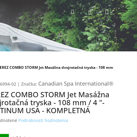
Nákupný
Hľadať
Prihlásenie
košík
EREZ COMBO STORM Jet Masážna dvojrotačná tryska - 108 mm
Canadian Spa International®
6994-02
|
Značka:
EZ COMBO STORM Jet Masážna
jrotačná tryska - 108 mm / 4 "-
TINUM USA - KOMPLETNÁ
erné
dnotené
Podrobnosti hodnotenia
tenie
ktu
ková