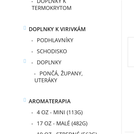
DOPLNKY K
l
TERMOKRYTOM
DOPLNKY K VIRIVKÁM
PODHLAVNÍKY
SCHODISKO
DOPLNKY
PONČÁ, ŽUPANY,
UTERÁKY
AROMATERAPIA
4 OZ - MINI (113G)
17 OZ - MALÉ (482G)