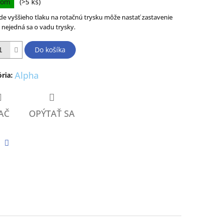
dom
(>5 ks)
de vyššieho tlaku na rotačnú trysku môže nastať zastavenie
, nejedná sa o vadu trysky.
ičiek.
Do košíka
Alpha
ria
:
AČ
OPÝTAŤ SA
tter
Facebook