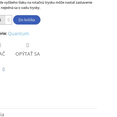
de vyššieho tlaku na rotačnú trysku môže nastať zastavenie
, nejedná sa o vadu trysky.
ičiek.
Do košíka
Quantum
ria
:
AČ
OPÝTAŤ SA
tter
Facebook
ia