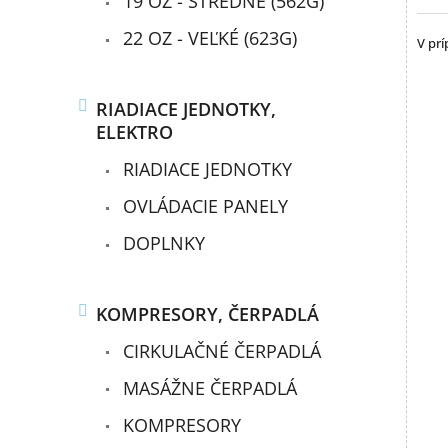
19 OZ - STREDNÉ (562G)
22 OZ - VEĽKÉ (623G)
V prí
RIADIACE JEDNOTKY,
ELEKTRO
RIADIACE JEDNOTKY
OVLÁDACIE PANELY
DOPLNKY
KOMPRESORY, ČERPADLÁ
CIRKULAČNÉ ČERPADLÁ
MASÁŽNE ČERPADLÁ
KOMPRESORY