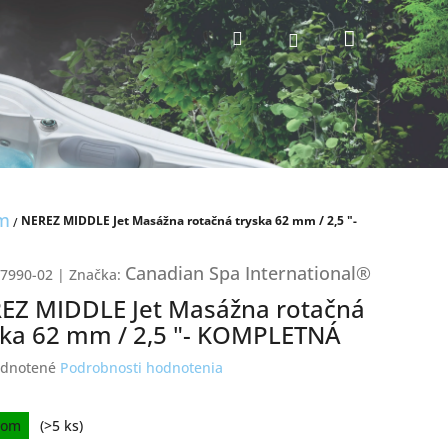
Nákupný
Hľadať
Prihlásenie
košík
m
NEREZ MIDDLE Jet Masážna rotačná tryska 62 mm / 2,5 "-
/
Canadian Spa International®
7990-02
|
Značka:
EZ MIDDLE Jet Masážna rotačná
ska 62 mm / 2,5 "- KOMPLETNÁ
erné
dnotené
Podrobnosti hodnotenia
tenie
ktu
ková
dom
(>5 ks)