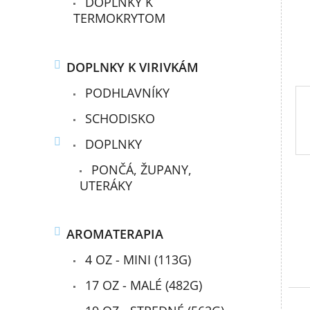
DOPLNKY K
l
TERMOKRYTOM
DOPLNKY K VIRIVKÁM
PODHLAVNÍKY
SCHODISKO
DOPLNKY
PONČÁ, ŽUPANY,
UTERÁKY
AROMATERAPIA
4 OZ - MINI (113G)
17 OZ - MALÉ (482G)