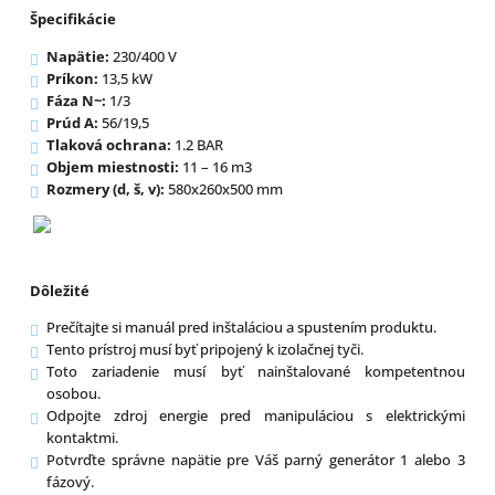
Špecifikácie
Napätie:
230/400 V
Príkon:
13,5 kW
Fáza N~:
1/3
Prúd A:
56/19,5
Tlaková ochrana:
1.2 BAR
Objem miestnosti:
11 – 16 m3
Rozmery (d, š, v):
580x260x500 mm
Dôležité
Prečítajte si manuál pred inštaláciou a spustením produktu.
Tento prístroj musí byť pripojený k izolačnej tyči.
Toto zariadenie musí byť nainštalované kompetentnou
osobou.
Odpojte zdroj energie pred manipuláciou s elektrickými
kontaktmi.
Potvrďte správne napätie pre Váš parný generátor 1 alebo 3
fázový.