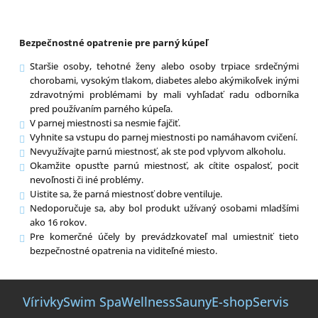
Bezpečnostné opatrenie pre parný kúpeľ
Staršie osoby, tehotné ženy alebo osoby trpiace srdečnými
chorobami, vysokým tlakom, diabetes alebo akýmikoľvek inými
zdravotnými problémami by mali vyhľadať radu odborníka
pred používaním parného kúpeľa.
V parnej miestnosti sa nesmie fajčiť.
Vyhnite sa vstupu do parnej miestnosti po namáhavom cvičení.
Nevyužívajte parnú miestnosť, ak ste pod vplyvom alkoholu.
Okamžite opusťte parnú miestnosť, ak cítite ospalosť, pocit
nevoľnosti či iné problémy.
Uistite sa, že parná miestnosť dobre ventiluje.
Nedoporučuje sa, aby bol produkt užívaný osobami mladšími
ako 16 rokov.
Pre komerčné účely by prevádzkovateľ mal umiestniť tieto
bezpečnostné opatrenia na viditeľné miesto.
Z
á
Vírivky
Swim Spa
Wellness
Sauny
E-shop
Servis
p