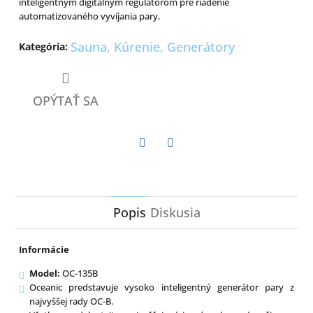
inteligentným digitálnym regulátorom pre riadenie
automatizovaného vyvíjania pary.
Sauna, Kúrenie, Generátory
Kategória
:
OPÝTAŤ SA
Twitter
Facebook
Popis
Diskusia
Informácie
Model:
OC-135B
Oceanic predstavuje vysoko inteligentný generátor pary z
najvyššej rady OC-B.