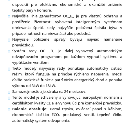
dispozícii pre efektívne, ekonomické a okamžité zníženie
teploty pary v komore.
Najvyššia línia generátorov OC,,B,, je pre vlastnú ochranu a
predĺženie životnosti vybavená inteligentným systémom
ohrievania špirál, kedy najvyššie položená špirála býva v
prípade nutnosti nahrievaná až ako posledná.
Najvyššie položené špirály bývajú najviac namáhané
prevádzkou.
Systém rady OC ,,B,, je ďalej vybavený automatickým
odvápňovacím programom po každom vypnutí systému a
vypúšťacím ventilom.
Tieto modely najvyššej rady ponúkajú automatický čistiaci
režim, ktorý funguje na princípe rýchleho naparenia, medzi
ďalšie praktické funkcie patrí nízko energetický chod a ponuka
výkonu od 3kW do 18kW.
Samozrejmosťou je záruka na 24 mesiacov.
Tento model je schválený a vyhovujúci európskym normám s
certifikátom kvality CE a je vyhovujúci pre komerčné prevádzky.
Balenie obsahuje:
Parná tryska, ovládací panel s káblom,
ekonomické tlačítko ECO, pretlakový ventil, tepelné čidlo,
automatický systém odvápnenia.