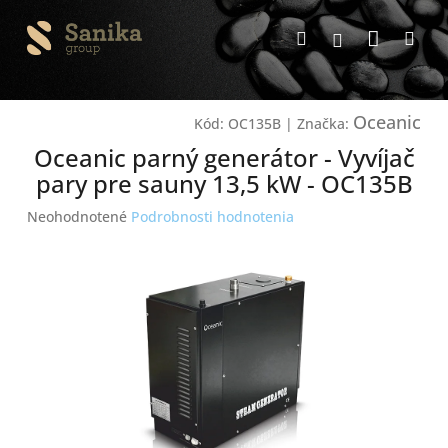
Prejsť
Nákup
na
Hľadať
Me
Prihlásenie
obsah
košík
Oceanic
Kód:
OC135B
|
Značka:
Oceanic parný generátor - Vyvíjač
pary pre sauny 13,5 kW - OC135B
Priemerné
Neohodnotené
Podrobnosti hodnotenia
hodnotenie
produktu
je
0,0
z
5
hviezdičiek.