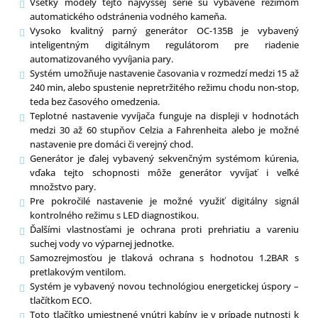
Všetky modely tejto najvyššej série sú vybavené režimom
automatického odstránenia vodného kameňa.
Vysoko kvalitný parný generátor OC-135B je vybavený
inteligentným digitálnym regulátorom pre riadenie
automatizovaného vyvíjania pary.
Systém umožňuje nastavenie časovania v rozmedzí medzi 15 až
240 min, alebo spustenie nepretržitého režimu chodu non-stop,
teda bez časového omedzenia.
Teplotné nastavenie vyvíjača funguje na displeji v hodnotách
medzi 30 až 60 stupňov Celzia a Fahrenheita alebo je možné
nastavenie pre domáci či verejný chod.
Generátor je ďalej vybavený sekvenčným systémom kúrenia,
vďaka tejto schopnosti môže generátor vyvíjať i veľké
množstvo pary.
Pre pokročilé nastavenie je možné využiť digitálny signál
kontrolného režimu s LED diagnostikou.
Ďalšími vlastnosťami je ochrana proti prehriatiu a vareniu
suchej vody vo výparnej jednotke.
Samozrejmosťou je tlaková ochrana s hodnotou 1.2BAR s
pretlakovým ventilom.
Systém je vybavený novou technológiou energetickej úspory –
tlačítkom ECO.
Toto tlačítko umiestnené vnútri kabíny je v prípade nutnosti k