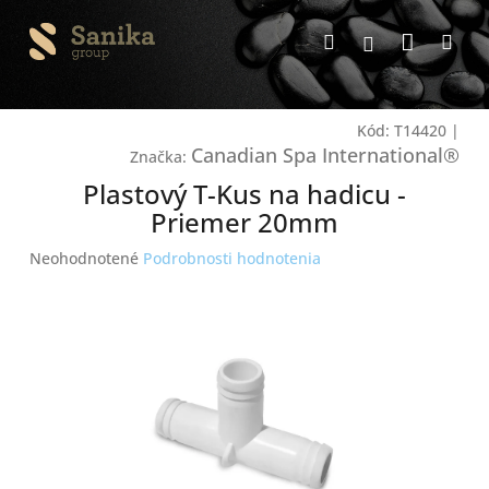
Prejsť
Nákup
na
Hľadať
Me
Prihlásenie
obsah
košík
Kód:
T14420
|
Canadian Spa International®
Značka:
Plastový T-Kus na hadicu -
Priemer 20mm
Priemerné
Neohodnotené
Podrobnosti hodnotenia
hodnotenie
produktu
je
0,0
z
5
hviezdičiek.