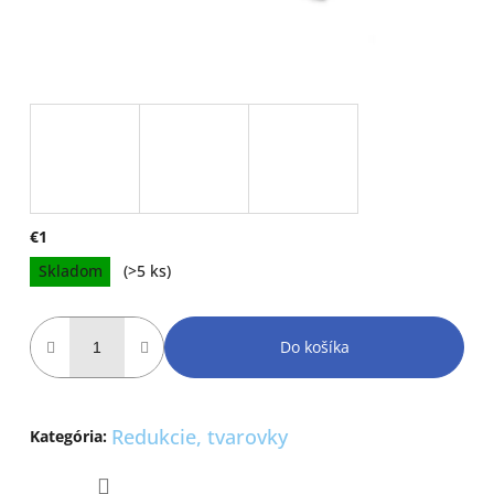
€1
Jednotková
Skladom
(>5 ks)
cena:
Do košíka
Redukcie, tvarovky
Kategória
: